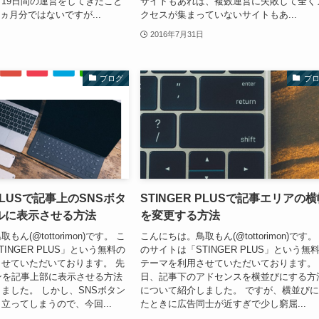
19日間の運営をしてきたこと
サイトもあれば、複数運営に失敗して全く
ヵ月分ではないですが...
クセスが集まっていないサイトもあ...
2016年7月31日
ブログ
ブ
 PLUSで記事上のSNSボタ
STINGER PLUSで記事エリアの
ルに表示させる方法
を変更する方法
ん(@tottorimon)です。 こ
こんにちは。鳥取もん(@tottorimon)です。
INGER PLUS」という無料の
のサイトは「STINGER PLUS」という無
せていただいております。 先
テーマを利用させていただいております。
ンを記事上部に表示させる方法
日、記事下のアドセンスを横並びにする方
ました。 しかし、SNSボタン
について紹介しました。 ですが、横並び
立ってしまうので、今回...
たときに広告同士が近すぎで少し窮屈...