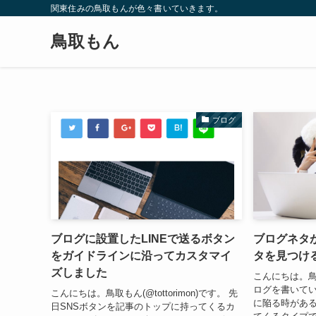
関東住みの鳥取もんが色々書いていきます。
鳥取もん
ブログ
ブログに設置したLINEで送るボタン
ブログネタ
をガイドラインに沿ってカスタマイ
タを見つけ
ズしました
こんにちは。鳥取も
ログを書いて
こんにちは。鳥取もん(@tottorimon)です。 先
に陥る時がある
日SNSボタンを記事のトップに持ってくるカ