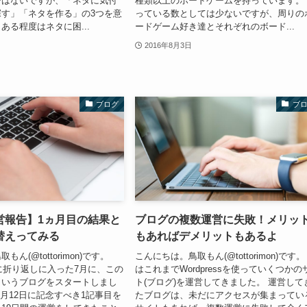
ではないですが、「ネタに気付
種類以上のボードゲームを持っています。
す」「ネタを作る」の3つを意
っている数としては少ないですが、周りの
ある程度はネタに困...
ードゲーム好き達とそれぞれのボード...
2016年8月3日
ブログ
ブ
営報告】1ヵ月目の結果と
ブログの複数運営に失敗！メリッ
替えってみる
もあればデメリットもあるよ
ん(@tottorimon)です。
こんにちは。鳥取もん(@tottorimon)です。
でに折り返しに入った7月に、この
はこれまでWordpressを使っていくつかの
というブログをスタートしまし
ト(ブログ)を運営してきました。 運営して
7月12日に記念すべき1記事目を
たブログは、未だにアクセスが集まってい