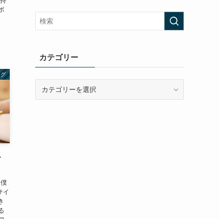
 持
ボ
カテゴリー
ログ
カ
テ
ゴ
リ
ー
ト
 僕
サイ
き
る