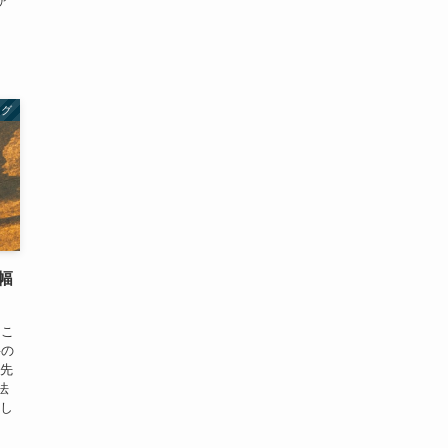
ア
ログ
横幅
 こ
料の
 先
法
にし