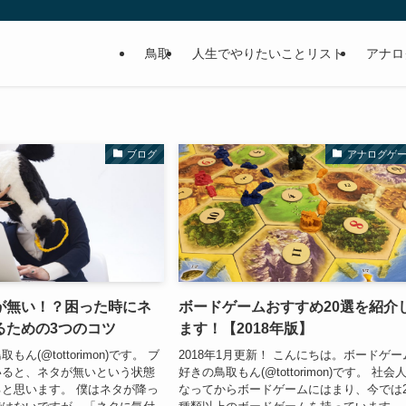
鳥取
人生でやりたいことリスト
アナロ
ブログ
アナログゲ
が無い！？困った時にネ
ボードゲームおすすめ20選を紹介
るための3つのコツ
ます！【2018年版】
ん(@tottorimon)です。 ブ
2018年1月更新！ こんにちは。ボードゲー
いると、ネタが無いという状態
好きの鳥取もん(@tottorimon)です。 社会
と思います。 僕はネタが降っ
なってからボードゲームにはまり、今では2