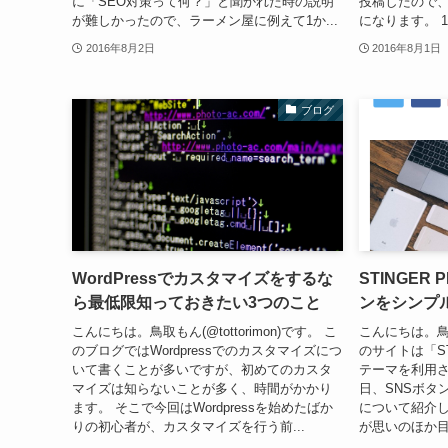
に「SEO対策って何？」と聞かれた時の説明
投稿したので、
が難しかったので、ラーメン屋に例えて1か...
になります。 1
2016年8月2日
2016年8月1日
ブログ
WordPressでカスタマイズをするな
STINGER
ら最低限知っておきたい3つのこと
ンをシンプ
こんにちは。鳥取もん(@tottorimon)です。 こ
こんにちは。鳥取も
のブログではWordpressでのカスタマイズにつ
のサイトは「ST
いて書くことが多いですが、初めてのカスタ
テーマを利用さ
マイズは知らないことが多く、時間がかかり
日、SNSボタ
ます。 そこで今回はWordpressを始めたばか
について紹介し
りの初心者が、カスタマイズを行う前...
が思いのほか目