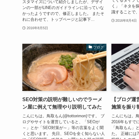
てくるタイプ
スタマイズについて紹介しましたが、デザイ
く」「ネタを探
ンの一部がLINEのガイドラインに沿っていな
識することで、
かったようですので、修正しました。 またそ
れに合わせて、トップページと記事下...
2016年8月4日
2016年8月5日
ブログ
SEO対策の説明が難しいのでラーメ
【ブログ運
ン屋に例えて無理やり説明してみた
施策を振り
こんにちは。鳥取もん(@tottorimon)です。 ブ
こんにちは。鳥取も
ログやサイトを運営していると、「SEOが
2016年もす
～」とか「SEO対策が～」等の言葉をよく聞
「鳥取もん」
くと思います。 先日、SEOを全く知らない人
た。 正確には